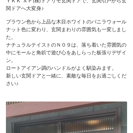
ＹＫＫ ＡＰ(株)ドアリモ玄関ドアで、玄関引戸から玄
関ドアへ大変身♪
ブラウン色から上品な木目ホワイトのバニラウォール
ナット色に変わり、玄関まわりの雰囲気も一変しまし
た。
ナチュラルテイストのＮ０９は、落ち着いた雰囲気の
中にモールと角鋲で遊び心をあしらった板張りデザイ
ン。
ロートアイアン調のハンドルがよく馴染みます。
新しい玄関ドアと一緒に、素敵な毎日をお過ごしくだ
さい♪