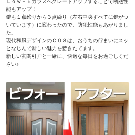
Ｌｏｗ－Ｅガラスへグレードアップすることで断熱性
能もアップ！
鍵も１点締りから３点締り（左右中央すべてに鍵がつ
いています）に変わったので、防犯性能もあがりまし
た。
現代和風デザインのＣ０８は、おうちの佇まいにスッ
となじんで新しい魅力を惹きたてます。
新しい玄関引戸と一緒に、快適な毎日をお過ごしくだ
さい♪