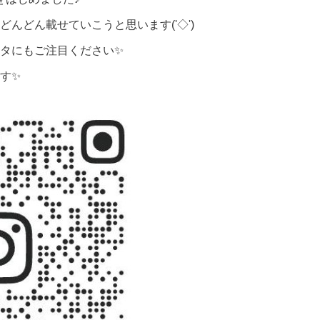
んどん載せていこうと思います('◇')ゞ
タにもご注目ください✨
す✨